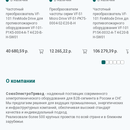
В наличии
В наличии
В наличии
Частотный
Преобразователи
Частотный
преобразователь VF-
частоты серии VF-51
преобразователь VF-
101 FireMode Drive для
Micro Drive VF-51-PK75-
101 FireMode Drive для
противопожарного
0004-S2-E20-B-H
противопожарного
оборудования VF-101-
оборудования VF-101-
P1K5-0004-A-T4-E20-B-
P15K-0032-A-T4-E20-B-
H-SW01
H-SW01
40 680,59 р.
12 265,22 р.
106 279,39 р.
О компании
СоюзЭлектроПривод
- надежный поставщик современного
электротехнического оборудования для B2B-сегмента в России и СНГ.
Мы предлагаем решения для ведущих промышленных, энергетических
и инфраструктурных компаний, обеспечивая высокий стандарт
качества и индивидуальный подход.
Реализовали более 500 крупных проектов по всей стране и в ближнем
зарубежье.