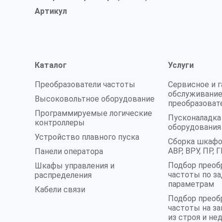
Артикул
Каталог
Услуги
Преобразователи частоты
Сервисное и 
обслуживание
Высоковольтное оборудование
преобразоват
Программируемые логические
Пусконаладк
контроллеры
оборудования
Устройство плавного пуска
Сборка шкафо
АВР, ВРУ, ПР,
Панели оператора
Подбор преоб
Шкафы управления и
частоты по з
распределения
параметрам
Кабели связи
Подбор преоб
частоты на 
из строя и не