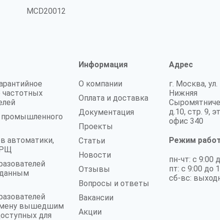
MCD20012
Информация
Адрес
гарантийное
О компании
г. Москва, ул.
 частотных
Нижняя
Оплата и доставка
елей
Сыромятниче
д.10, стр. 9, э
Документация
а промышленного
офис 340
Проекты
в автоматики,
Режим рабо
Статьи
 ГРЩ
Новости
пн-чт: с 9:00 
разователей
пт: с 9:00 до 
Отзывы
аданным
сб-вс: выход
Вопросы и ответы
разователей
Вакансии
замену вышедшим
Акции
доступных для