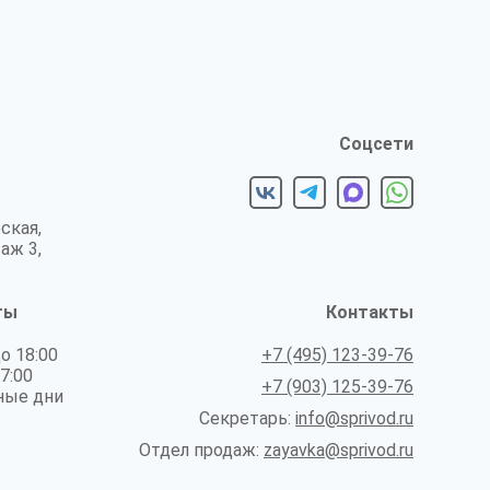
Соцсети
ская,
таж 3,
ты
Контакты
до 18:00
+7 (495) 123-39-76
17:00
+7 (903) 125-39-76
ные дни
Секретарь:
info@sprivod.ru
Отдел продаж:
zayavka@sprivod.ru