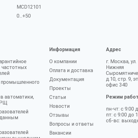
MCD12101
0...+50
Информация
Адрес
гарантийное
О компании
г. Москва, ул.
 частотных
Нижняя
Оплата и доставка
елей
Сыромятниче
д.10, стр. 9, э
Документация
а промышленного
офис 340
Проекты
в автоматики,
Режим рабо
Статьи
 ГРЩ
Новости
пн-чт: с 9:00 
разователей
пт: с 9:00 до 
Отзывы
аданным
сб-вс: выход
Вопросы и ответы
разователей
Вакансии