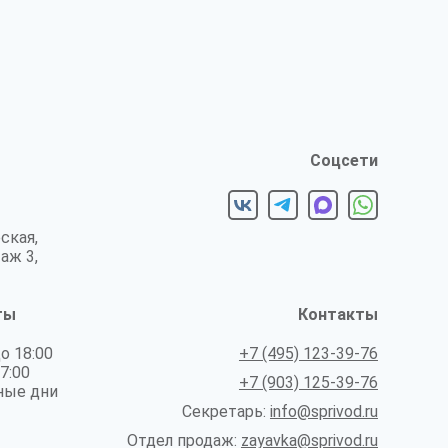
Соцсети
ская,
таж 3,
ты
Контакты
до 18:00
+7 (495) 123-39-76
17:00
+7 (903) 125-39-76
ные дни
Секретарь:
info@sprivod.ru
Отдел продаж:
zayavka@sprivod.ru