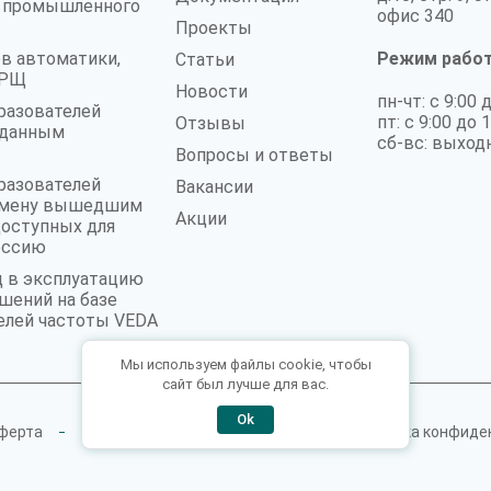
а промышленного
офис 340
Проекты
в автоматики,
Режим рабо
Статьи
 ГРЩ
Новости
пн-чт: с 9:00 
разователей
пт: с 9:00 до 
Отзывы
аданным
сб-вс: выход
Вопросы и ответы
разователей
Вакансии
замену вышедшим
Акции
доступных для
оссию
д в эксплуатацию
шений на базе
елей частоты VEDA
Мы используем файлы cookie, чтобы
сайт был лучше для вас.
Ok
ферта
Пользовательское соглашение
Политика конфиде