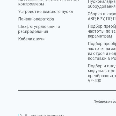
Пусконаладк
контроллеры
оборудования
Устройство плавного пуска
Сборка шкафо
АВР, ВРУ, ПР,
Панели оператора
Подбор преоб
Шкафы управления и
частоты по з
распределения
параметрам
Кабели связи
Подбор преоб
частоты на 
из строя и не
поставки в Р
Подбор и вво
модульных ре
преобразоват
VF-400
Публичная о
©
ВСЕ ПРАВА ЗАЩИЩЕНЫ