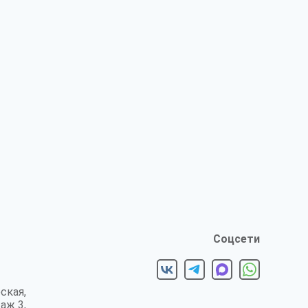
Соцсети
ская,
таж 3,