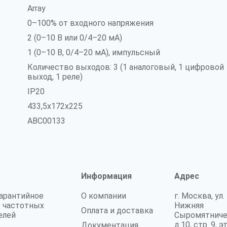
Array
0–100% от входного напряжения
2 (0–10 В или 0/4–20 мА)
1 (0–10 В, 0/4–20 мА), импульсный
Количество выходов: 3 (1 аналоговый, 1 цифровой
выход, 1 реле)
IP20
433,5x172x225
ABC00133
Информация
Адрес
гарантийное
О компании
г. Москва, ул.
 частотных
Нижняя
Оплата и доставка
елей
Сыромятниче
д.10, стр. 9, э
Документация