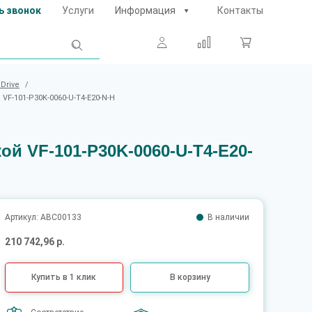
ь звонок
Услуги
Информация
Контакты
Drive
/
F-101-P30K-0060-U-T4-E20-N-H
ой VF-101-P30K-0060-U-T4-E20-
Артикул: ABC00133
В наличии
210 742,96 р.
Купить в 1 клик
В корзину