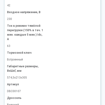
42
Входное напряжение, В
230
Ток в режиме тяжёлой
перегрузки (150% в теч. 1
мин. каждые 5 мин.) Idc,
А
63
Тормозной ключ
Встроенный
Габаритные размеры,
ВxШxГ, мм
574,5х213х305
Артикул
DBC00107
Дроссель
Внешний