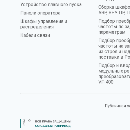
Устройство плавного пуска
Сборка шкафо
АВР, ВРУ, ПР,
Панели оператора
Подбор преоб
Шкафы управления и
частоты по з
распределения
параметрам
Кабели связи
Подбор преоб
частоты на 
из строя и не
поставки в Р
Подбор и вво
модульных ре
преобразоват
VF-400
Публичная о
2026
©
ВСЕ ПРАВА ЗАЩИЩЕНЫ
СОЮЗЭЛЕКТРОПРИВОД