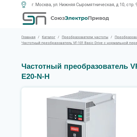
г. Москва, ул. Нижняя Сыромятническая, д.10, стр. 
Главная
/
Каталог
/
Преобразователи частоты
/
Преобразова
Частотный преобразователь VF-101 Basic Drive c нормальной пер
Частотный преобразователь VF-
E20-N-H