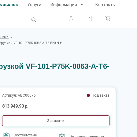
ь звонок
Услуги
Информация
Контакты
Drive
/
узкой VF-101-P75K-0063-A-T6-E20-N-H
узкой VF-101-P75K-0063-A-T6-
Артикул: ABC00076
Под заказ
813 949,90 р.
Заказать
Соответствие