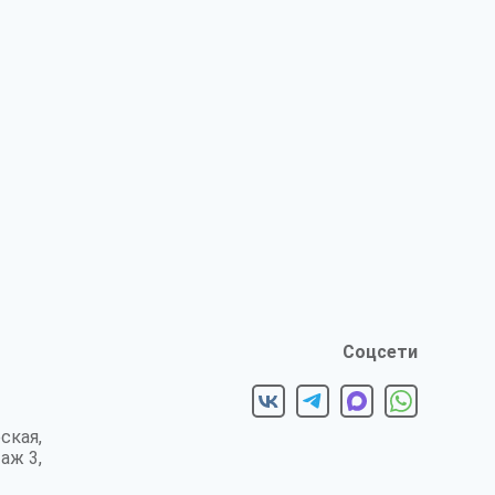
Соцсети
ская,
таж 3,