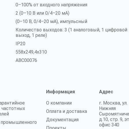
0–100% от входного напряжения
2 (0–10 В или 0/4–20 мА)
(0–10 В, 0/4–20 мА), импульсный
Количество выходов: 3 (1 аналоговый, 1 цифровой
выход, 1 реле)
IP20
558x249,4x310
ABC00076
Информация
Адрес
гарантийное
О компании
г. Москва, ул.
 частотных
Нижняя
Оплата и доставка
елей
Сыромятниче
д.10, стр. 9, э
Документация
а промышленного
офис 340
Проекты