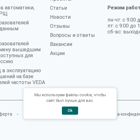
в автоматики,
Режим рабо
Статьи
 ГРЩ
Новости
пн-чт: с 9:00 
разователей
пт: с 9:00 до 
Отзывы
аданным
сб-вс: выход
Вопросы и ответы
разователей
Вакансии
замену вышедшим
Акции
доступных для
оссию
д в эксплуатацию
шений на базе
елей частоты VEDA
Мы используем файлы cookie, чтобы
сайт был лучше для вас.
Ok
ферта
Пользовательское соглашение
Политика конфиде