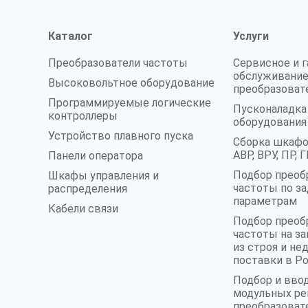
Каталог
Услуги
Преобразователи частоты
Сервисное и 
обслуживание
Высоковольтное оборудование
преобразоват
Программируемые логические
Пусконаладк
контроллеры
оборудования
Устройство плавного пуска
Сборка шкафо
АВР, ВРУ, ПР,
Панели оператора
Подбор преоб
Шкафы управления и
частоты по з
распределения
параметрам
Кабели связи
Подбор преоб
частоты на 
из строя и не
поставки в Р
Подбор и вво
модульных ре
преобразоват