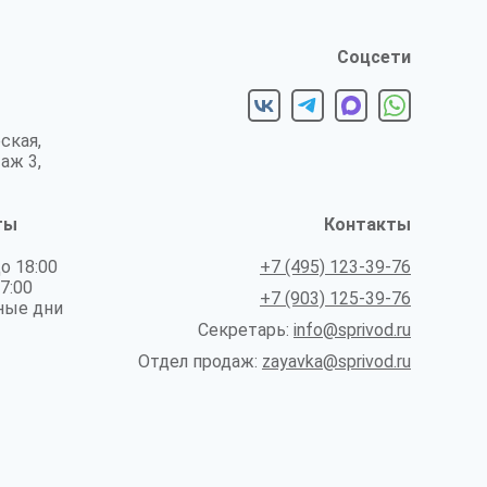
Соцсети
ская,
таж 3,
ты
Контакты
до 18:00
+7 (495) 123-39-76
17:00
+7 (903) 125-39-76
ные дни
Секретарь:
info@sprivod.ru
Отдел продаж:
zayavka@sprivod.ru