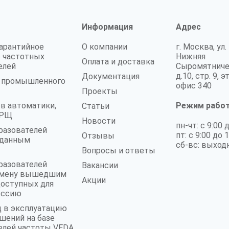
Информация
Адрес
гарантийное
О компании
г. Москва, ул.
 частотных
Нижняя
Оплата и доставка
елей
Сыромятниче
д.10, стр. 9, э
Документация
а промышленного
офис 340
Проекты
в автоматики,
Режим рабо
Статьи
 ГРЩ
Новости
пн-чт: с 9:00 
разователей
пт: с 9:00 до 
Отзывы
аданным
сб-вс: выход
Вопросы и ответы
разователей
Вакансии
замену вышедшим
Акции
доступных для
оссию
д в эксплуатацию
шений на базе
елей частоты VEDA